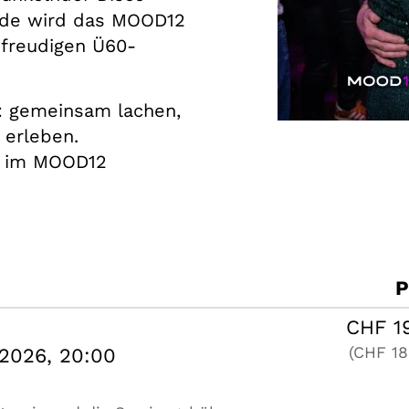
ude wird das MOOD12
nzfreudigen Ü60-
l: gemeinsam lachen,
erleben.
ig im MOOD12
P
CHF
1
(CHF
18
2026, 20:00