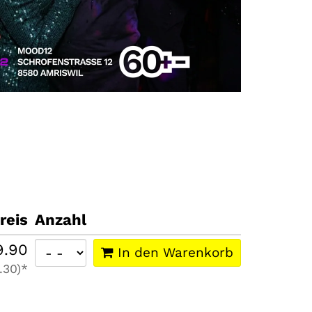
reis
Anzahl
9.90
In den Warenkorb
.30)*