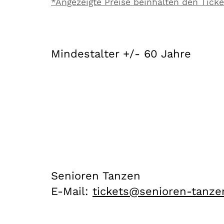
*Angezeigte Preise beinhalten den Ticke
Mindestalter +/- 60 Jahre
Senioren Tanzen
E-Mail:
hc.neznat-neroines@ste