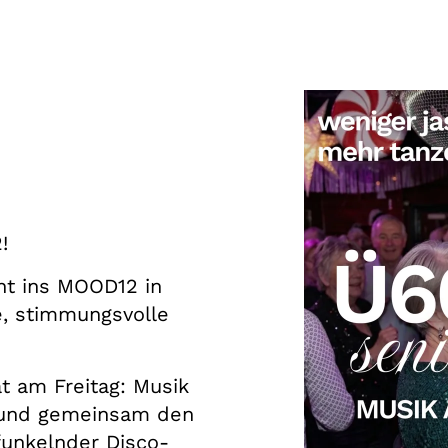
!
eht ins MOOD12 in
e, stimmungsvolle
t am Freitag: Musik
 und gemeinsam den
 funkelnder Disco-